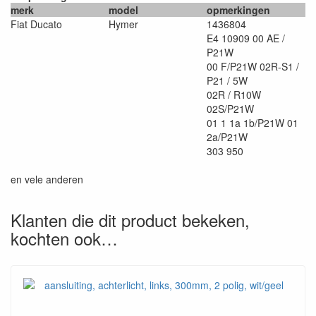
merk
model
opmerkingen
Fiat Ducato
Hymer
1436804
E4 10909 00 AE /
P21W
00 F/P21W 02R-S1 /
P21 / 5W
02R / R10W
02S/P21W
01 1 1a 1b/P21W 01
2a/P21W
303 950
en vele anderen
Klanten die dit product bekeken,
kochten ook…