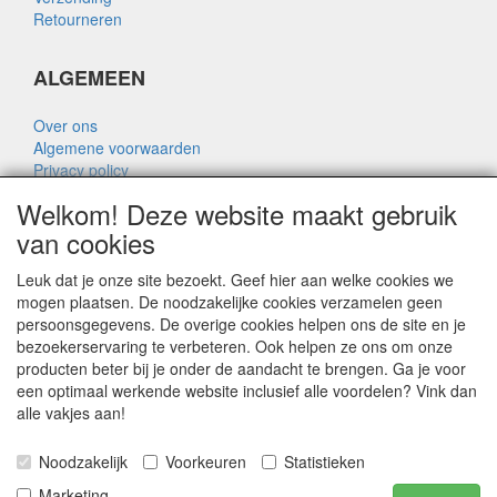
Retourneren
ALGEMEEN
Over ons
Algemene voorwaarden
Privacy policy
Disclaimer
Welkom! Deze website maakt gebruik
Over Rik Thijssen
van cookies
Leuk dat je onze site bezoekt. Geef hier aan welke cookies we
mogen plaatsen. De noodzakelijke cookies verzamelen geen
persoonsgegevens. De overige cookies helpen ons de site en je
ALGEMEEN
bezoekerservaring te verbeteren. Ook helpen ze ons om onze
producten beter bij je onder de aandacht te brengen. Ga je voor
www.rikthijssenshop.nl
een optimaal werkende website inclusief alle voordelen? Vink dan
logistiek door OTOPARTS BV
alle vakjes aan!
Noodzakelijk
Voorkeuren
Statistieken
E-mail: info@otoparts.nl
Telefoon: 085 - 0824330
Marketing