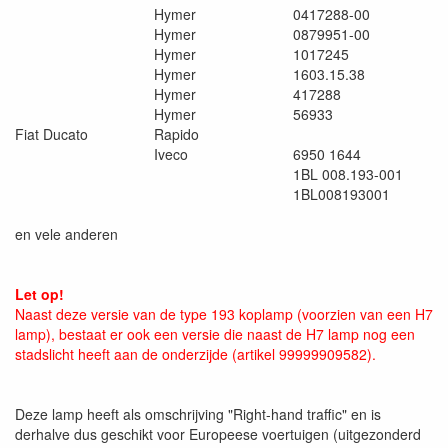
Hymer
0417288-00
Hymer
0879951-00
Hymer
1017245
Hymer
1603.15.38
Hymer
417288
Hymer
56933
Fiat Ducato
Rapido
Iveco
6950 1644
1BL 008.193-001
1BL008193001
en vele anderen
Let op!
Naast deze versie van de type 193 koplamp (voorzien van een H7
lamp), bestaat er ook een versie die naast de H7 lamp nog een
stadslicht heeft aan de onderzijde (artikel 99999909582).
Deze lamp heeft als omschrijving "Right-hand traffic" en is
derhalve dus geschikt voor Europeese voertuigen (uitgezonderd