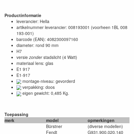
Productinformatie
leverancier: Hella
artikelnummer leverancier: 008193001 (voorheen 1BL 008
193-001)
barcode (EAN): 4082300097160
diameter: rond 90 mm
H7
versie
zonder
stadslicht (4 Watt)
materiaal lens: glas
E1 917
E1-917
montage-niveau: gevorderd
verpakking: doos
eigen gewicht: 0,485 Kg.
Toepassing
merk
model
opmerkingen
Bürstner
(diverse modellen)
Fendt
G931.900.020.140