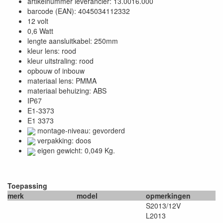
artikelnummer leverancier: 13.0016.000
barcode (EAN): 4045034112332
12 volt
0,6 Watt
lengte aansluitkabel: 250mm
kleur lens: rood
kleur uitstraling: rood
opbouw of inbouw
materiaal lens: PMMA
materiaal behuizing: ABS
IP67
E1-3373
E1 3373
montage-niveau: gevorderd
verpakking: doos
eigen gewicht: 0,049 Kg.
Toepassing
merk
model
opmerkingen
S2013/12V
L2013