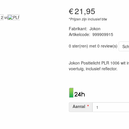
€
21,95
*Prijzen zijn inclusief btw
Fabrikant
:
Jokon
Artikelcode
:
999909915
4045034008123
0 ster(ren) met 0 review(s)
Sch
Jokon Positielicht PLR 1006 wit i
voertuig, inclusief reflector.
Aantal