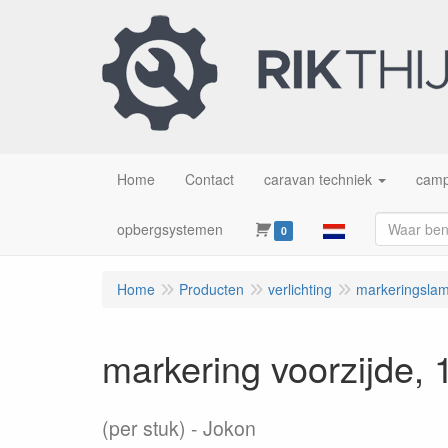
Home
Contact
caravan techniek
camp
opbergsystemen
0
Home
Producten
verlichting
markeringslam
markering voorzijde, 
(per stuk)
Jokon