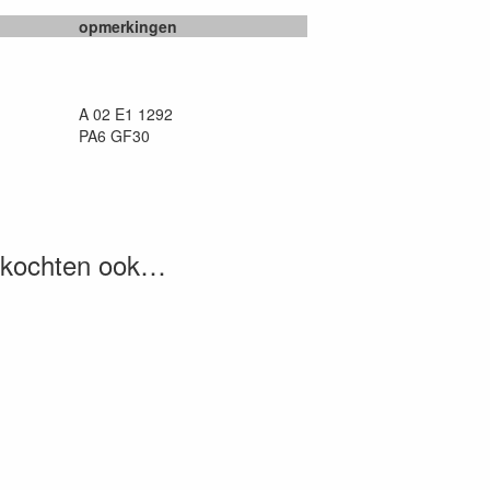
opmerkingen
A 02 E1 1292
PA6 GF30
, kochten ook…