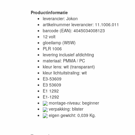
Productinformatie
leverancier: Jokon
artikelnummer leverancier: 11.1006.011
barcode (EAN): 4045034008123
12 volt
gloeilamp (W5W)
PLR 1006
levering inclusief afdichting
materiaal: PMMA / PC
kleur lens: wit (transparant)
kleur lichtuitstraling: wit
E3-53609
E3 53609
E1 1292
E1-1292
montage-niveau: beginner
verpakking: blister
eigen gewicht: 0,039 Kg.