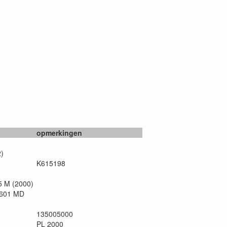
opmerkingen
2)
K615198
5 M (2000)
 601 MD
135005000
PL 2000