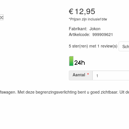
€
12,95
*Prijzen zijn inclusief btw
Fabrikant
:
Jokon
Artikelcode
:
999909621
4045034013097
5 ster(ren) met 1 review(s)
Sch
Aantal
fswagen. Met deze begrenzingsverlichting bent u goed zichtbaar. Uit 