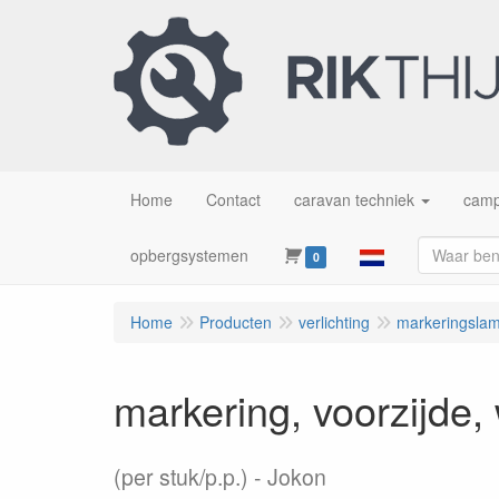
Home
Contact
caravan techniek
camp
opbergsystemen
0
Home
Producten
verlichting
markeringslam
markering, voorzijde,
(per stuk/p.p.)
Jokon