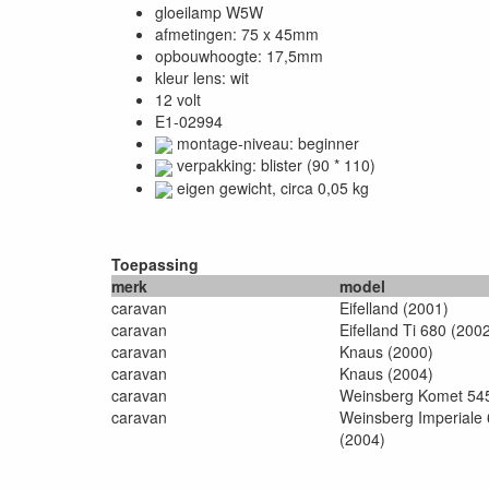
gloeilamp W5W
afmetingen: 75 x 45mm
opbouwhoogte: 17,5mm
kleur lens: wit
12 volt
E1-02994
montage-niveau: beginner
verpakking: blister (90 * 110)
eigen gewicht, circa 0,05 kg
Toepassing
merk
model
caravan
Eifelland (2001)
caravan
Eifelland Ti 680 (200
caravan
Knaus (2000)
caravan
Knaus (2004)
caravan
Weinsberg Komet 54
caravan
Weinsberg Imperiale
(2004)