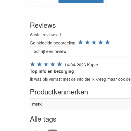
Reviews
Aantal reviews:
1
review.stars
☆
☆
☆
☆
☆
Gemiddelde beoordeling:
Schrijf een review
☆
☆
☆
☆
☆
14-04-2026
Kuper
Top info en bezorging
Ik was blij verrast met de info die ik kreeg maar ook d
Productkenmerken
merk
Alle tags