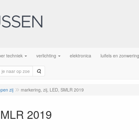
er techniek
verlichting
elektronica
luifels en zonwerin
Zoeken
pen zij
markering, zij, LED, SMLR 2019
 SMLR 2019