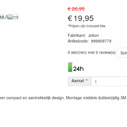
€ 26,95
€
19,95
*Prijzen zijn inclusief btw
Fabrikant
:
Jokon
Artikelcode
:
999909779
4045034130053
0 ster(ren) met 0 review(s)
Sch
Aantal
 Zeer compact en aantrekkelijk design. Montage middels dubbelzijdig 3M