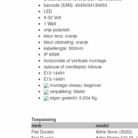
barcode (EAN): 4045034130053
LED
9-32 Volt
1 Watt
vrije polariteit
kleur lens: oranje
kleur uitstraling: oranje
kabellengte: 500mm
IP 6K9K
horizontale
of
verticale montage
opbouw of (verdiepte) inbouw
E13 14491
E13-14491
montage-niveau: beginner
verpakking: blister
eigen gewicht: 0,034 Kg.
Toepassing
merk
model
Fiat Ducato
Adria Sonic (2022)
Fiat Ducato
Adria Matrix 670 DL 