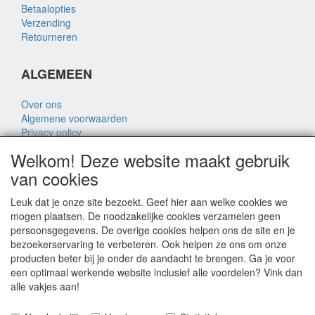
Betaalopties
Verzending
Retourneren
ALGEMEEN
Over ons
Algemene voorwaarden
Privacy policy
Disclaimer
Welkom! Deze website maakt gebruik
Over Rik Thijssen
van cookies
Leuk dat je onze site bezoekt. Geef hier aan welke cookies we
mogen plaatsen. De noodzakelijke cookies verzamelen geen
persoonsgegevens. De overige cookies helpen ons de site en je
ALGEMEEN
bezoekerservaring te verbeteren. Ook helpen ze ons om onze
producten beter bij je onder de aandacht te brengen. Ga je voor
www.rikthijssenshop.nl
een optimaal werkende website inclusief alle voordelen? Vink dan
logistiek door OTOPARTS BV
alle vakjes aan!