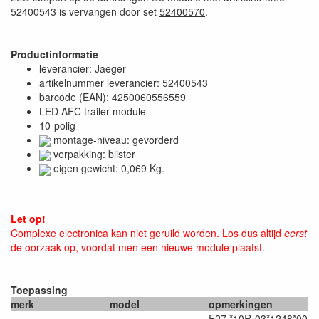
52400543 is vervangen door set
52400570
.
Productinformatie
leverancier: Jaeger
artikelnummer leverancier: 52400543
barcode (EAN): 4250060556559
LED AFC trailer module
10-polig
montage-niveau: gevorderd
verpakking: blister
eigen gewicht: 0,069 Kg.
Let op!
Complexe electronica kan niet geruild worden. Los dus altijd
eerst
de oorzaak op, voordat men een nieuwe module plaatst.
Toepassing
merk
model
opmerkingen
E27 *10R-03*1248*00