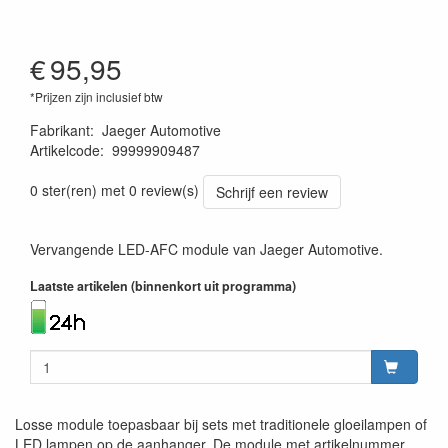
€
95,95
*Prijzen zijn inclusief btw
Fabrikant
:
Jaeger Automotive
Artikelcode
:
99999909487
4250060556559
0 ster(ren) met 0 review(s)
Schrijf een review
Vervangende LED-AFC module van Jaeger Automotive.
Laatste artikelen (binnenkort uit programma)
Losse module toepasbaar bij sets met traditionele gloeilampen of
LED lampen op de aanhanger. De module met artikelnummer