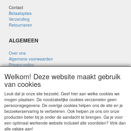
Contact
Betaalopties
Verzending
Retourneren
ALGEMEEN
Over ons
Algemene voorwaarden
Privacy policy
Disclaimer
Welkom! Deze website maakt gebruik
Over Rik Thijssen
van cookies
Leuk dat je onze site bezoekt. Geef hier aan welke cookies we
mogen plaatsen. De noodzakelijke cookies verzamelen geen
persoonsgegevens. De overige cookies helpen ons de site en je
ALGEMEEN
bezoekerservaring te verbeteren. Ook helpen ze ons om onze
producten beter bij je onder de aandacht te brengen. Ga je voor
www.rikthijssenshop.nl
een optimaal werkende website inclusief alle voordelen? Vink dan
logistiek door OTOPARTS BV
alle vakjes aan!