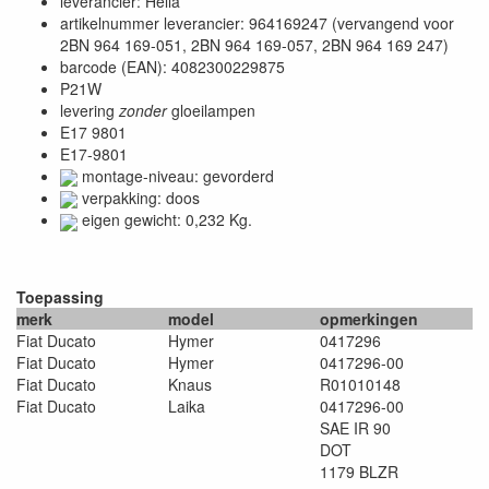
leverancier: Hella
artikelnummer leverancier: 964169247 (vervangend voor
2BN 964 169-051, 2BN 964 169-057, 2BN 964 169 247)
barcode (EAN): 4082300229875
P21W
levering
zonder
gloeilampen
E17 9801
E17-9801
montage-niveau: gevorderd
verpakking: doos
eigen gewicht: 0,232 Kg.
Toepassing
merk
model
opmerkingen
Fiat Ducato
Hymer
0417296
Fiat Ducato
Hymer
0417296-00
Fiat Ducato
Knaus
R01010148
Fiat Ducato
Laika
0417296-00
SAE IR 90
DOT
1179 BLZR