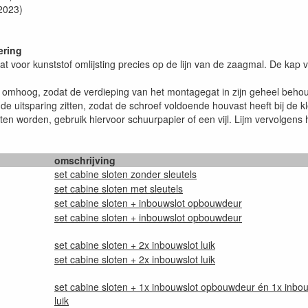
2023)
ering
at voor kunststof omlijsting precies op de lijn van de zaagmal. De kap
iets omhoog, zodat de verdieping van het montagegat in zijn geheel beh
an de uitsparing zitten, zodat de schroef voldoende houvast heeft bij de 
n worden, gebruik hiervoor schuurpapier of een vijl. Lijm vervolgens h
omschrijving
set cabine sloten zonder sleutels
set cabine sloten met sleutels
set cabine sloten + inbouwslot opbouwdeur
set cabine sloten + inbouwslot opbouwdeur
set cabine sloten + 2x inbouwslot luik
set cabine sloten + 2x inbouwslot luik
set cabine sloten + 1x inbouwslot opbouwdeur én 1x inbo
luik