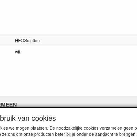
HEOSolution
wit
EMEEN
ruik van cookies
ns
ne voorwaarden
cookies we mogen plaatsen. De noodzakelijke cookies verzamelen geen
 policy
n ze ons om onze producten beter bij je onder de aandacht te brengen.
imer