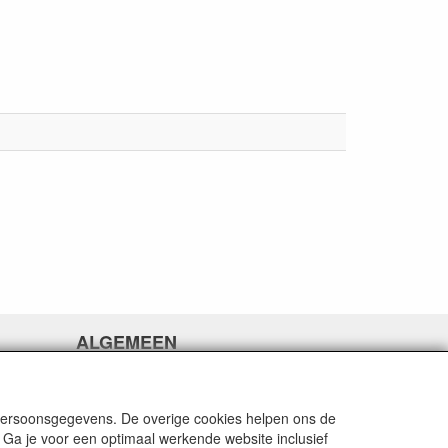
ALGEMEEN
www.rikthijssenshop.nl
logistiek door OTOPARTS BV
 persoonsgegevens. De overige cookies helpen ons de
 Ga je voor een optimaal werkende website inclusief