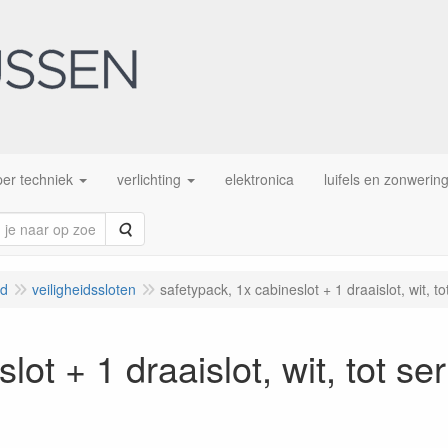
er techniek
verlichting
elektronica
luifels en zonwerin
Zoeken
id
veiligheidssloten
safetypack, 1x cabineslot + 1 draaislot, wit, to
ot + 1 draaislot, wit, tot ser