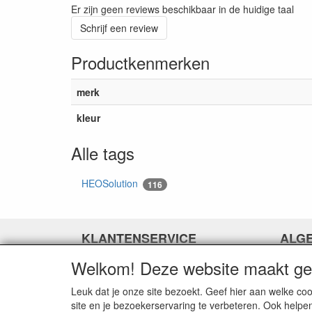
Er zijn geen reviews beschikbaar in de huidige taal
Schrijf een review
Productkenmerken
merk
kleur
Alle tags
HEOSolution
116
KLANTENSERVICE
ALG
Welkom! Deze website maakt geb
Contact
Over o
Betaalopties
Algeme
Leuk dat je onze site bezoekt. Geef hier aan welke 
Verzending
Privacy
site en je bezoekerservaring te verbeteren. Ook helpe
Retourneren
Discla