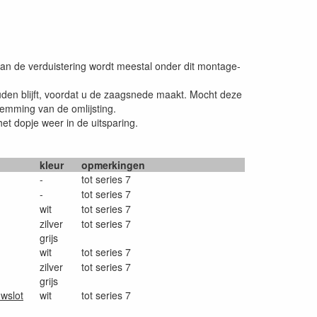
 van de verduistering wordt meestal onder dit montage-
ouden blijft, voordat u de zaagsnede maakt. Mocht deze
klemming van de omlijsting.
et dopje weer in de uitsparing.
kleur
opmerkingen
-
tot series 7
-
tot series 7
wit
tot series 7
zilver
tot series 7
grijs
wit
tot series 7
zilver
tot series 7
grijs
uwslot
wit
tot series 7