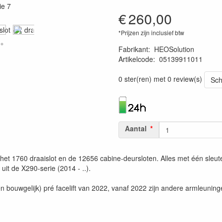
€
260,00
*Prijzen zijn inclusief btw
Fabrikant
:
HEOSolution
Artikelcode
:
05139911011
1120011375016
0 ster(ren) met 0 review(s)
Sch
Aantal
et 1760 draaislot en de 12656 cabine-deursloten. Alles met één sleute
uit de X290-serie (2014 - ..).
n bouwgelijk) pré facelift van 2022, vanaf 2022 zijn andere armleunin