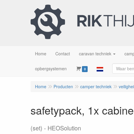
Home
Contact
caravan techniek
camp
opbergsystemen
0
Home
Producten
camper techniek
veilighe
safetypack, 1x cabinesl
(set)
HEOSolution