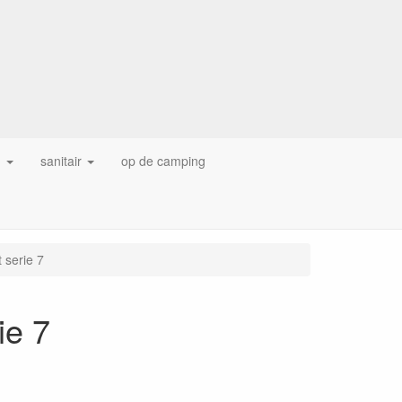
g
sanitair
op de camping
t serie 7
ie 7