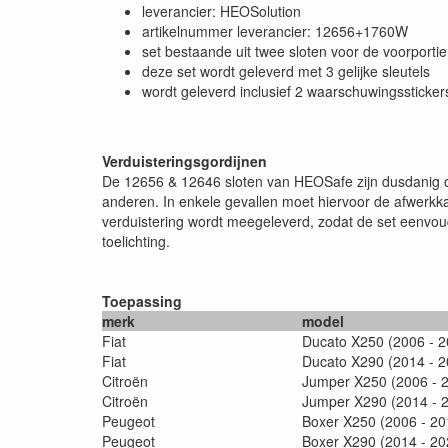
leverancier: HEOSolution
artikelnummer leverancier: 12656+1760W
set bestaande uit twee sloten voor de voorporti
deze set wordt geleverd met 3 gelijke sleutels
wordt geleverd inclusief 2 waarschuwingssticke
Verduisteringsgordijnen
De 12656 & 12646 sloten van HEOSafe zijn dusdanig on
anderen. In enkele gevallen moet hiervoor de afwerkk
verduistering wordt meegeleverd, zodat de set eenvou
toelichting.
Toepassing
merk
model
Fiat
Ducato X250 (2006 - 2
Fiat
Ducato X290 (2014 - 2
Citroën
Jumper X250 (2006 - 
Citroën
Jumper X290 (2014 - 
Peugeot
Boxer X250 (2006 - 20
Peugeot
Boxer X290 (2014 - 20