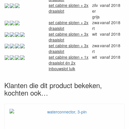
set cabine sloten + 2x
zilv
vanaf 2018
draaislot
er
grijs
set cabine sloten + 2x
zwa
vanaf 2018
draaislot
rt
set cabine sloten + 3x
wit
vanaf 2018
draaislot
set cabine sloten + 3x
zwa
vanaf 2018
draaislot
rt
set cabine sloten + 1x
wit
vanaf 2018
draaislot én 2x
inbouwslot luik
Klanten die dit product bekeken,
kochten ook…