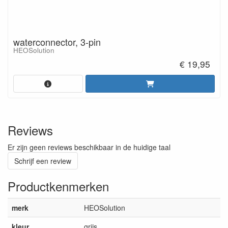
waterconnector, 3-pin
HEOSolution
€ 19,95
Reviews
Er zijn geen reviews beschikbaar in de huidige taal
Schrijf een review
Productkenmerken
merk
HEOSolution
kleur
grijs