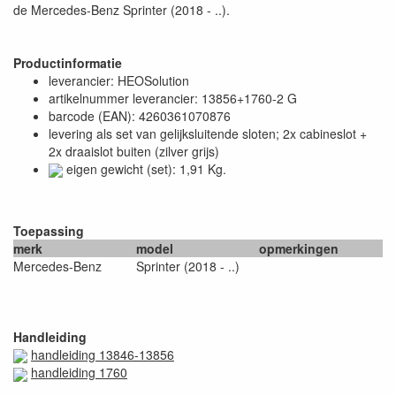
de Mercedes-Benz Sprinter (2018 - ..).
Productinformatie
leverancier: HEOSolution
artikelnummer leverancier: 13856+1760-2 G
barcode (EAN): 4260361070876
levering als set van gelijksluitende sloten; 2x cabineslot +
2x draaislot buiten (zilver grijs)
eigen gewicht (set): 1,91 Kg.
Toepassing
merk
model
opmerkingen
Mercedes-Benz
Sprinter (2018 - ..)
Handleiding
handleiding 13846-13856
handleiding 1760