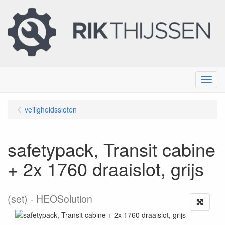
Menu
veiligheidssloten
safetypack, Transit cabine
+ 2x 1760 draaislot, grijs
(set)
HEOSolution