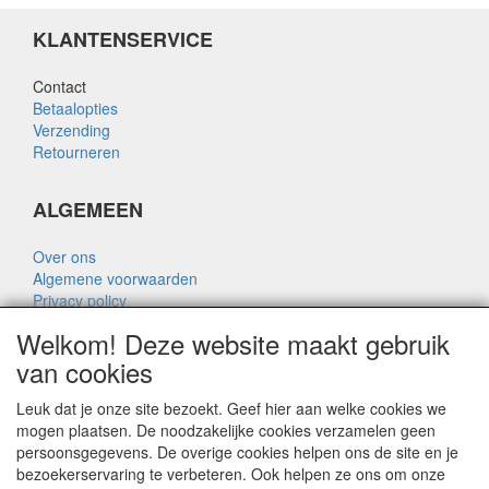
KLANTENSERVICE
Contact
Betaalopties
Verzending
Retourneren
ALGEMEEN
Over ons
Algemene voorwaarden
Privacy policy
Disclaimer
Welkom! Deze website maakt gebruik
Over Rik Thijssen
van cookies
Leuk dat je onze site bezoekt. Geef hier aan welke cookies we
mogen plaatsen. De noodzakelijke cookies verzamelen geen
persoonsgegevens. De overige cookies helpen ons de site en je
ALGEMEEN
bezoekerservaring te verbeteren. Ook helpen ze ons om onze