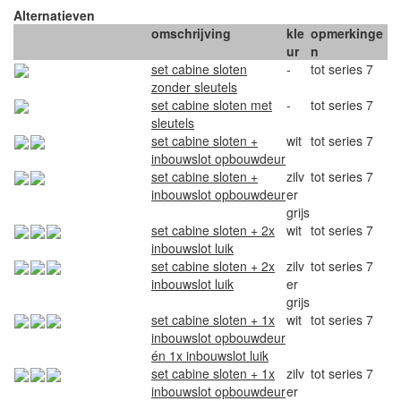
Alternatieven
omschrijving
kle
opmerkinge
ur
n
set cabine sloten
-
tot series 7
zonder sleutels
set cabine sloten met
-
tot series 7
sleutels
set cabine sloten +
wit
tot series 7
inbouwslot opbouwdeur
set cabine sloten +
zilv
tot series 7
inbouwslot opbouwdeur
er
grijs
set cabine sloten + 2x
wit
tot series 7
inbouwslot luik
set cabine sloten + 2x
zilv
tot series 7
inbouwslot luik
er
grijs
set cabine sloten + 1x
wit
tot series 7
inbouwslot opbouwdeur
én 1x inbouwslot luik
set cabine sloten + 1x
zilv
tot series 7
inbouwslot opbouwdeur
er