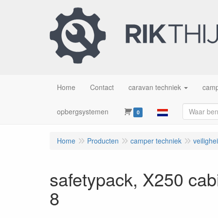
Home
Contact
caravan techniek
camp
opbergsystemen
0
Home
Producten
camper techniek
veilighe
safetypack, X250 cabi
8