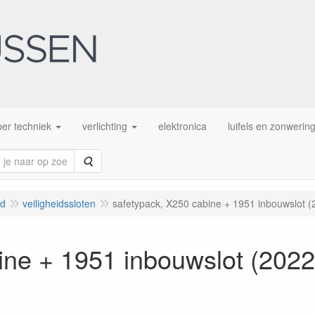
er techniek
verlichting
elektronica
luifels en zonwerin
Zoeken
id
veiligheidssloten
safetypack, X250 cabine + 1951 inbouwslot (2
ne + 1951 inbouwslot (2022 