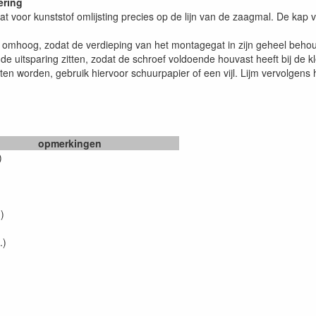
ering
at voor kunststof omlijsting precies op de lijn van de zaagmal. De kap
iets omhoog, zodat de verdieping van het montagegat in zijn geheel beh
an de uitsparing zitten, zodat de schroef voldoende houvast heeft bij de 
n worden, gebruik hiervoor schuurpapier of een vijl. Lijm vervolgens h
opmerkingen
)
)
.)