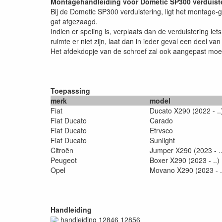
Montagehandleiding voor Dometic SP300 verduist
Bij de Dometic SP300 verduistering, ligt het montage-g
gat afgezaagd.
Indien er speling is, verplaats dan de verduistering 
ruimte er niet zijn, laat dan in ieder geval een deel v
Het afdekdopje van de schroef zal ook aangepast moete
Toepassing
merk
model
Fiat
Ducato X290 (2022 - ..
Fiat Ducato
Carado
Fiat Ducato
Etrvsco
Fiat Ducato
Sunlight
Citroën
Jumper X290 (2023 - ..
Peugeot
Boxer X290 (2023 - ..)
Opel
Movano X290 (2023 - .
Handleiding
handleiding 12846 12856