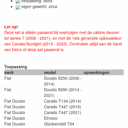
verpakking: doos
eigen gewicht: circa
Let op!
Deze set is alléén passend bij voertuigen met de cabine deuren
tot series 7 (2006 - 2021), en met de 1ste generatie opbouwdeur
van Carado/Sunlight (2013 - 2023). Controleer
altijd
aan de hand
van foto's of deze set passend is.
Toepassing
merk
model
opmerkingen
Fiat
Ducato X250 (2006 -
2014)
Fiat
Ducato X290 (2014 -
2021)
Fiat Ducato
Carado T134 (2014)
Fiat Ducato
Carado T447 (2019)
Fiat Ducato
Carado T447 (2021)
Fiat Ducato
Etrvsco
Fiat Ducato
Glücksmobil T64