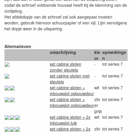
zodat de schroef voldoende houvast heeft bij de klemming van de
omlijsting.
Het afdekdopje van de schroef zal ook aangepast moeten
worden, gebruik hiervoor schuurpapier of een vijl. Lijm vervolgens
het dopje weer in de uitsparing.
Alternatieven
omschrijving
kle
opmerkinge
ur
n
set cabine sloten
-
tot series 7
zonder sleutels
set cabine sloten met
-
tot series 7
sleutels
set cabine sloten +
wit
tot series 7
inbouwslot opbouwdeur
set cabine sloten +
zilv
tot series 7
inbouwslot opbouwdeur
er
grijs
set cabine sloten + 2x
wit
tot series 7
inbouwslot luik
set cabine sloten + 2x
zilv
tot series 7