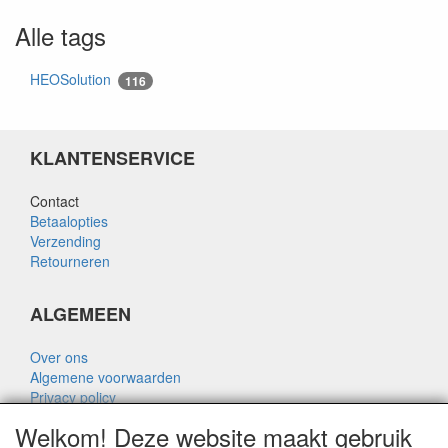
Alle tags
HEOSolution
116
KLANTENSERVICE
Contact
Betaalopties
Verzending
Retourneren
ALGEMEEN
Over ons
Algemene voorwaarden
Privacy policy
Disclaimer
Welkom! Deze website maakt gebruik
Over Rik Thijssen