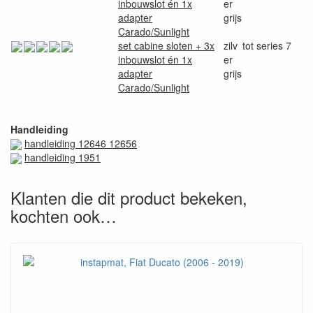
inbouwslot én 1x
er
adapter
grijs
Carado/Sunlight
set cabine sloten + 3x
zilv
tot series 7
inbouwslot én 1x
er
adapter
grijs
Carado/Sunlight
Handleiding
handleiding 12646 12656
handleiding 1951
Klanten die dit product bekeken,
kochten ook…