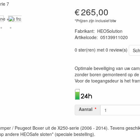
€
265,00
*Prijzen zijn inclusief btw
Fabrikant
:
HEOSolution
Artikelcode
:
05139911020
4260361070654
0 ster(ren) met 0 review(s)
Sch
Optimale beveiliging van uw camp
zonder boren gemonteerd op de 
Voor de toegangsdeur is het fram
Aantal
umper / Peugeot Boxer uit de X250-serie (2006 - 2014). Tevens geschikt
 op andere HEOSafe sloten* (speciale bestelling).