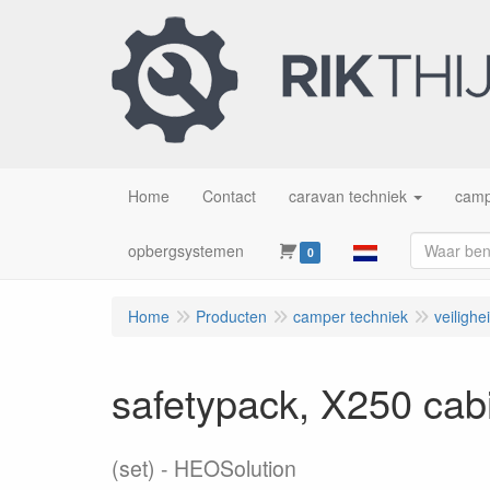
Home
Contact
caravan techniek
camp
opbergsystemen
0
Home
Producten
camper techniek
veilighe
safetypack, X250 cabi
(set)
HEOSolution