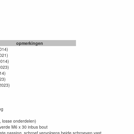
opmerkingen
014)
021)
2014)
2023)
14)
23)
2023)
eg
, losse onderdelen)
everde M6 x 30 inbus bout
juiste passing, schroef vervolgens beide schroeven vast