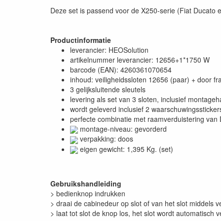
Deze set is passend voor de X250-serie (Fiat Ducato e
Productinformatie
leverancier: HEOSolution
artikelnummer leverancier: 12656+1*1750 W
barcode (EAN): 4260361070654
inhoud: veiligheidssloten 12656 (paar) + door f
3 gelijksluitende sleutels
levering als set van 3 sloten, inclusief montage
wordt geleverd inclusief 2 waarschuwingssticke
perfecte combinatie met raamverduistering van
montage-niveau: gevorderd
verpakking: doos
eigen gewicht: 1,395 Kg. (set)
Gebruikshandleiding
> bedienknop indrukken
> draai de cabinedeur op slot of van het slot middels 
> laat tot slot de knop los, het slot wordt automatisch