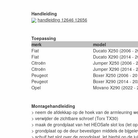
Handleiding
handleiding 12646 12656
Toepassing
merk
model
Fiat
Ducato X250 (2006 - 2
Fiat
Ducato X290 (2014 - 2
Citroën
Jumper X250 (2006 - 
Citroën
Jumper X290 (2014 - 
Peugeot
Boxer X250 (2006 - 20
Peugeot
Boxer X290 (2014 - 20
Opel
Movano X290 (2022 - 
Montagehandleiding
> neem de afdekkap op de hoek van de armleuning w
> verwijder de zichtbare schroef (Torx TX30)
> maak de grondplaat van het HEOSafe slot los (let op
> grondplaat op de deur bevestigen middels de bijgel
> schuif het slot over de grondplaat, let hierbij op de 