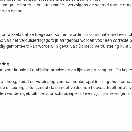
2mm gat te boren in het kunststof en vervolgens de schroef aan te draa
van de schoot
ontwikkeld dat ze toegepast kunnen worden in combinatie met een roll
ap van het verduisteringsgordijn aangepast worden voor een correcte 
dig gemonteerd kan worden. In geval van Dometic verduistering kunt 
ering
at voor kunststof omlijsting precies op de lijn van de zaagmal. De kap
iets omhoog, zodat de verdieping van het montagegat in zijn geheel beh
an de uitsparing zitten, zodat de schroef voldoende houvast heeft bij de 
n worden, gebruik hiervoor schuurpapier of een vijl. Lijm vervolgens h