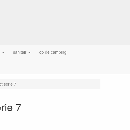
g
sanitair
op de camping
t serie 7
rie 7