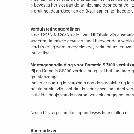
> bevestig het slot aan de armleuning door eerst een 
> druk het deurrubber op de B-stijl samen ter hoogte 
Verduisteringsgordijnen
> de 12656 & 12646 sloten van HEOSafe zijn dusdanig 
anderen. In enkele gevallen moet hiervoor de afwerkk
verduistering wordt meegeleverd, zodat de set eenvou
toelichting.
Montagehandleiding voor Dometic SP300 verduist
Bij de Dometic SP300 verduistering, ligt het montage-g
gat afgezaagd.
Indien er speling is, verplaats dan de verduistering 
ruimte er niet zijn, laat dan in ieder geval een deel v
Het afdekdopje van de schroef zal ook aangepast moete
Neem bij vragen contact op met www.heosolution.nl
Alternatieven