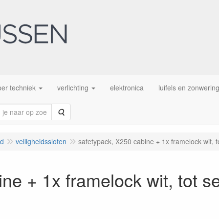
er techniek
verlichting
elektronica
luifels en zonwerin
Zoeken
id
veiligheidssloten
safetypack, X250 cabine + 1x framelock wit, to
ne + 1x framelock wit, tot se