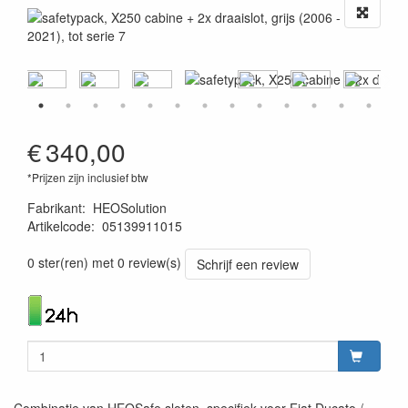
€
340,00
*Prijzen zijn inclusief btw
Fabrikant
:
HEOSolution
Artikelcode
:
05139911015
4260361070449
0 ster(ren) met 0 review(s)
Schrijf een review
Combinatie van HEOSafe sloten, specifiek voor Fiat Ducato /