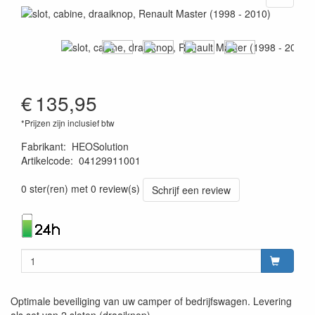
€
135,95
*Prijzen zijn inclusief btw
Fabrikant
:
HEOSolution
Artikelcode
:
04129911001
4260361070159
0 ster(ren) met 0 review(s)
Schrijf een review
Optimale beveiliging van uw camper of bedrijfswagen. Levering
als set van 2 sloten (draaiknop).