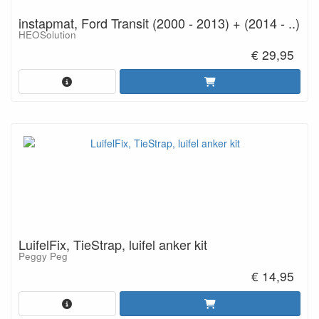
instapmat, Ford Transit (2000 - 2013) + (2014 - ..)
HEOSolution
€ 29,95
LuifelFix, TieStrap, luifel anker kit
Peggy Peg
€ 14,95