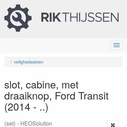
Menu
veiligheidssloten
slot, cabine, met
draaiknop, Ford Transit
(2014 - ..)
(set)
HEOSolution