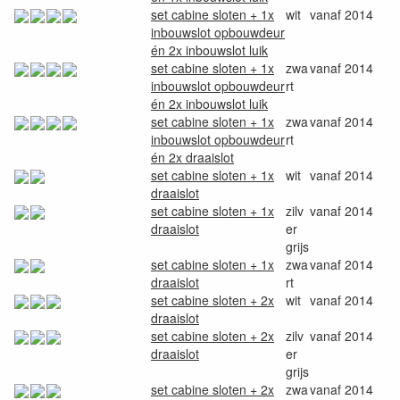
set cabine sloten + 1x
wit
vanaf 2014
inbouwslot opbouwdeur
én 2x inbouwslot luik
set cabine sloten + 1x
zwa
vanaf 2014
inbouwslot opbouwdeur
rt
én 2x inbouwslot luik
set cabine sloten + 1x
zwa
vanaf 2014
inbouwslot opbouwdeur
rt
én 2x draaislot
set cabine sloten + 1x
wit
vanaf 2014
draaislot
set cabine sloten + 1x
zilv
vanaf 2014
draaislot
er
grijs
set cabine sloten + 1x
zwa
vanaf 2014
draaislot
rt
set cabine sloten + 2x
wit
vanaf 2014
draaislot
set cabine sloten + 2x
zilv
vanaf 2014
draaislot
er
grijs
set cabine sloten + 2x
zwa
vanaf 2014