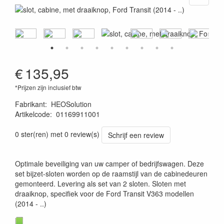
€
135,95
*Prijzen zijn inclusief btw
Fabrikant
:
HEOSolution
Artikelcode
:
01169911001
4260361070678
0 ster(ren) met 0 review(s)
Schrijf een review
Optimale beveiliging van uw camper of bedrijfswagen. Deze
set bijzet-sloten worden op de raamstijl van de cabinedeuren
gemonteerd. Levering als set van 2 sloten. Sloten met
draaiknop, specifiek voor de Ford Transit V363 modellen
(2014 - ..)