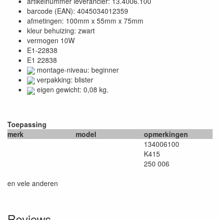
artikelnummer leverancier: 13.4006.100
barcode (EAN): 4045034012359
afmetingen: 100mm x 55mm x 75mm
kleur behuizing: zwart
vermogen 10W
E1-22838
E1 22838
montage-niveau: beginner
verpakking: blister
eigen gewicht: 0,08 kg.
Toepassing
merk
model
opmerkingen
134006100
K415
250 006
en vele anderen
Reviews