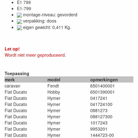
E1 799
E1-799
montage-niveau: gevorderd
verpakking: doos
eigen gewicht: 0,411 Kg.
Let op!
Wordt niet meer geproduceerd.
Toepassing
merk
model
opmerkingen
caravan
Fendt
6501400001
Fiat Ducato
Hobby
6501390001
Fiat Ducato
Hymer
0417241
Fiat Ducato
Hymer
041724100
Fiat Ducato
Hymer
0881273
Fiat Ducato
Hymer
088127300
Fiat Ducato
Hymer
1017243
Fiat Ducato
Hymer
9953201
Fiat Ducato
Hymer
1444723-00