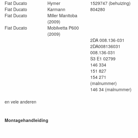
Fiat Ducato
Hymer
1529747 (behuizing)
Fiat Ducato
Karmann
804280
Fiat Ducato
Miller Manitoba
(2009)
Fiat Ducato
Mobilvetta P600
(2009)
2DA 008.136-031
2DA008136031
008.136-031
S3 E1 02799
146 334
151 827
154 271
(malnummer)
146 34 (malnummer)
en vele anderen
Montagehandleiding
Download montagehandleiding