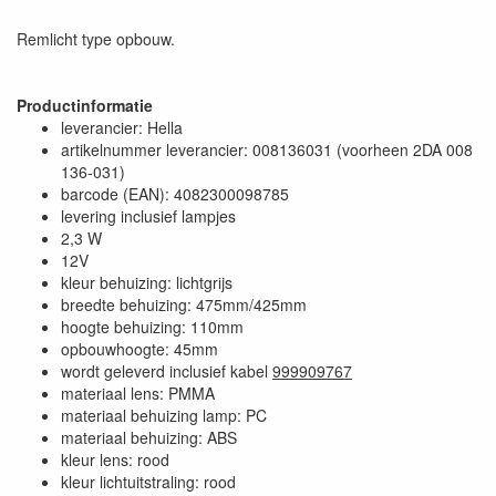
Remlicht type opbouw.
Productinformatie
leverancier: Hella
artikelnummer leverancier: 008136031 (voorheen 2DA 008
136-031)
barcode (EAN): 4082300098785
levering inclusief lampjes
2,3 W
12V
kleur behuizing: lichtgrijs
breedte behuizing: 475mm/425mm
hoogte behuizing: 110mm
opbouwhoogte: 45mm
wordt geleverd inclusief kabel
999909767
materiaal lens: PMMA
materiaal behuizing lamp: PC
materiaal behuizing: ABS
kleur lens: rood
kleur lichtuitstraling: rood