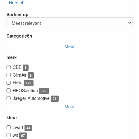
Herstel
Sorteer op
Categorieën
Meer
merk
CBE
1
ClimAir
9
Hella
129
HEOSolution
128
Jaeger Automotive
21
Meer
kleur
zwart
43
wit
67