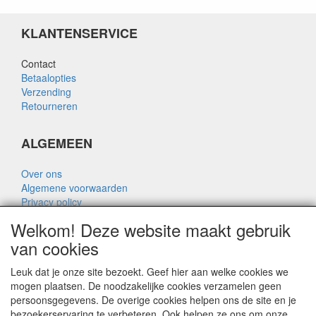
KLANTENSERVICE
Contact
Betaalopties
Verzending
Retourneren
ALGEMEEN
Over ons
Algemene voorwaarden
Privacy policy
Disclaimer
Welkom! Deze website maakt gebruik
Over Rik Thijssen
van cookies
Leuk dat je onze site bezoekt. Geef hier aan welke cookies we
mogen plaatsen. De noodzakelijke cookies verzamelen geen
persoonsgegevens. De overige cookies helpen ons de site en je
ALGEMEEN
bezoekerservaring te verbeteren. Ook helpen ze ons om onze