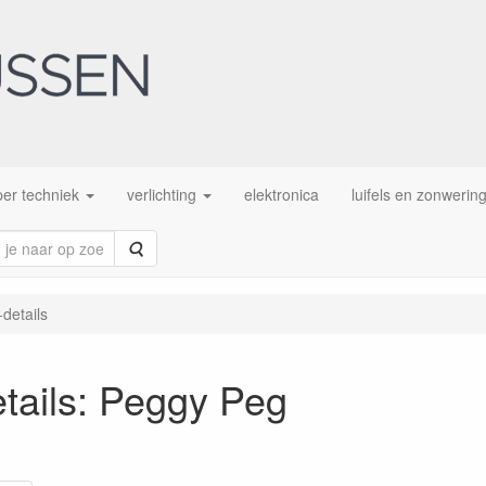
er techniek
verlichting
elektronica
luifels en zonwerin
Zoeken
details
tails: Peggy Peg