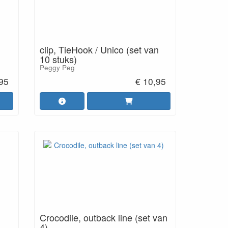
clip, TieHook / Unico (set van
10 stuks)
Peggy Peg
,95
€ 10,95
Crocodile, outback line (set van
4)