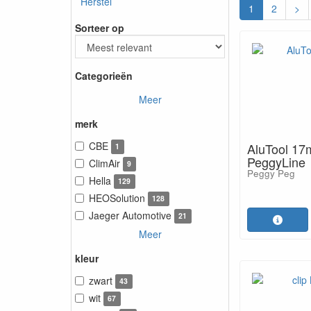
Herstel
1
2
>
Sorteer op
Categorieën
Meer
merk
CBE
AluTool 17
1
PeggyLine
ClimAir
9
Peggy Peg
Hella
129
HEOSolution
128
Jaeger Automotive
21
Meer
kleur
zwart
43
wit
67