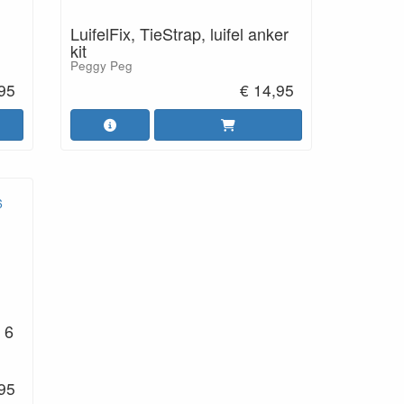
LuifelFix, TieStrap, luifel anker
kit
Peggy Peg
,95
€ 14,95
 6
,95