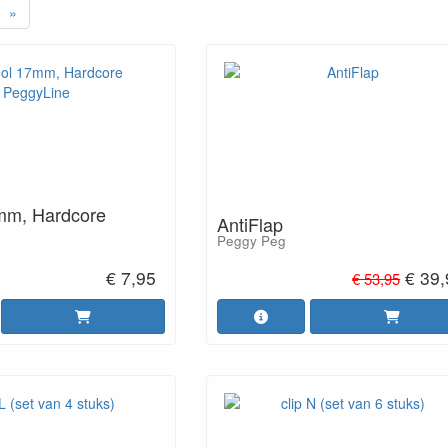
»
mm, Hardcore
AntiFlap
Peggy Peg
€ 7,95
€ 39
€ 53,95