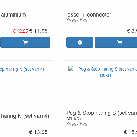
- aluminium
losse, T-connector
Peggy Peg
€ 11,95
€ 3
€ 12,25
Peg & Stop haring S (set van
haring N (set van 4)
stuks)
Peggy Peg
€ 13,95
€ 15