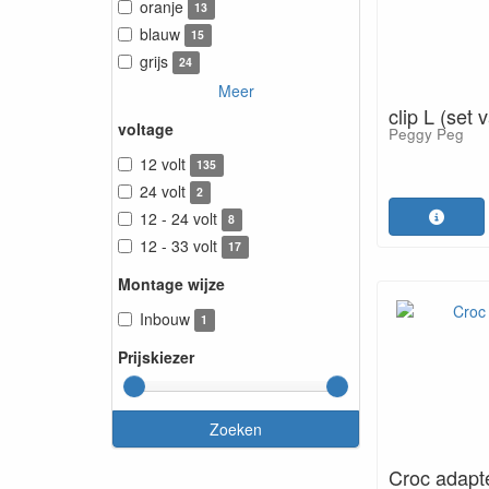
oranje
13
blauw
15
grijs
24
Meer
clip L (set 
voltage
Peggy Peg
12 volt
135
24 volt
2
12 - 24 volt
8
12 - 33 volt
17
Montage wijze
Inbouw
1
Prijskiezer
Zoeken
Croc adapte