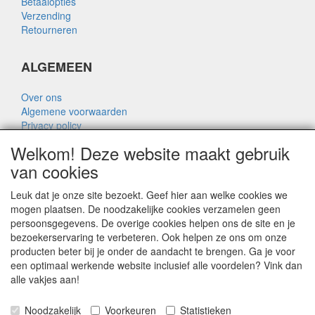
Betaalopties
Verzending
Retourneren
ALGEMEEN
Over ons
Algemene voorwaarden
Privacy policy
Disclaimer
Welkom! Deze website maakt gebruik
Over Rik Thijssen
van cookies
Leuk dat je onze site bezoekt. Geef hier aan welke cookies we
mogen plaatsen. De noodzakelijke cookies verzamelen geen
persoonsgegevens. De overige cookies helpen ons de site en je
ALGEMEEN
bezoekerservaring te verbeteren. Ook helpen ze ons om onze
producten beter bij je onder de aandacht te brengen. Ga je voor
www.rikthijssenshop.nl
een optimaal werkende website inclusief alle voordelen? Vink dan
logistiek door OTOPARTS BV
alle vakjes aan!
Noodzakelijk
Voorkeuren
Statistieken
E-mail: info@otoparts.nl