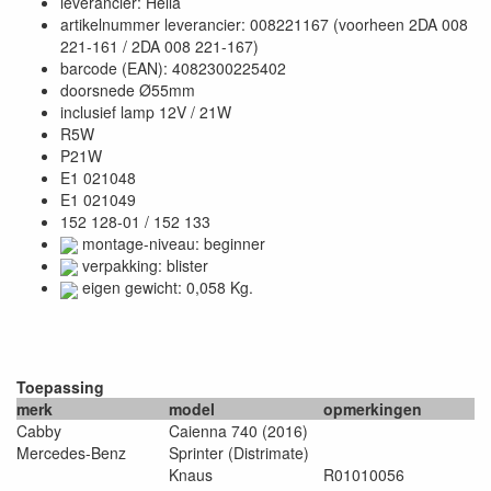
leverancier: Hella
artikelnummer leverancier: 008221167 (voorheen 2DA 008
221-161 / 2DA 008 221-167)
barcode (EAN): 4082300225402
doorsnede Ø55mm
inclusief lamp 12V / 21W
R5W
P21W
E1 021048
E1 021049
152 128-01 / 152 133
montage-niveau: beginner
verpakking: blister
eigen gewicht: 0,058 Kg.
Toepassing
merk
model
opmerkingen
Cabby
Caienna 740 (2016)
Mercedes-Benz
Sprinter (Distrimate)
Knaus
R01010056