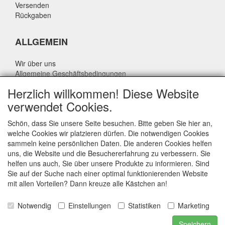
Versenden
Rückgaben
ALLGEMEIN
Wir über uns
Allgemeine Geschäftsbedingungen
Datenschutzrichtlinie
Herzlich willkommen! Diese Website
Haftungsausschluss
verwendet Cookies.
Über Rik Thijssen
Schön, dass Sie unsere Seite besuchen. Bitte geben Sie hier an,
welche Cookies wir platzieren dürfen. Die notwendigen Cookies
sammeln keine persönlichen Daten. Die anderen Cookies helfen
uns, die Website und die Besuchererfahrung zu verbessern. Sie
ALLGEMEIN
helfen uns auch, Sie über unsere Produkte zu informieren. Sind
Sie auf der Suche nach einer optimal funktionierenden Website
www.rikthijssenshop.nl
mit allen Vorteilen? Dann kreuze alle Kästchen an!
Logistik durch OTOPARTS BV
Notwendig
Einstellungen
Statistiken
Marketing
E-mail: info@otoparts.nl
Speichern