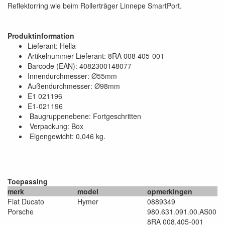
Reflektorring wie beim Rollerträger Linnepe SmartPort.
Produktinformation
Lieferant: Hella
Artikelnummer Lieferant: 8RA 008 405-001
Barcode (EAN): 4082300148077
Innendurchmesser: Ø55mm
Außendurchmesser: Ø98mm
E1 021196
E1-021196
Baugruppenebene: Fortgeschritten
Verpackung: Box
Eigengewicht: 0,046 kg.
Toepassing
merk
model
opmerkingen
Fiat Ducato
Hymer
0889349
Porsche
980.631.091.00.AS00
8RA 008.405-001