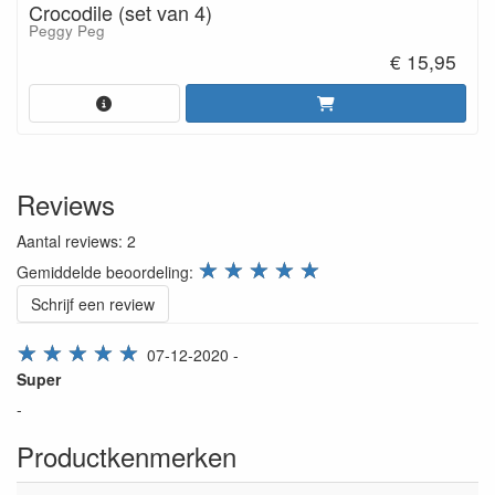
Crocodile (set van 4)
Peggy Peg
€ 15,95
Reviews
Aantal reviews:
2
review.stars
☆
☆
☆
☆
☆
Gemiddelde beoordeling:
Schrijf een review
☆
☆
☆
☆
☆
07-12-2020
-
Super
-
Productkenmerken