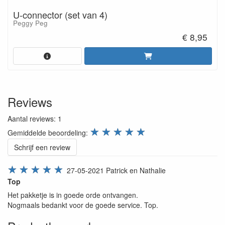
U-connector (set van 4)
Peggy Peg
€ 8,95
Reviews
Aantal reviews:
1
review.stars
☆
☆
☆
☆
☆
Gemiddelde beoordeling:
Schrijf een review
☆
☆
☆
☆
☆
27-05-2021
Patrick en Nathalie
Top
Het pakketje is in goede orde ontvangen.
Nogmaals bedankt voor de goede service. Top.